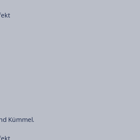
fekt
und Kümmel.
fekt