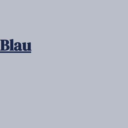
ergänzen u
jeden Ges
Blau
Rot
Gelb
Grün