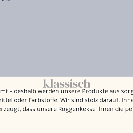
klassisch
klassisch
klassisch
klassisch
klassisch
mt – deshalb werden unsere Produkte aus sorgf
tel oder Farbstoffe. Wir sind stolz darauf, Ihn
erzeugt, dass unsere Roggenkekse Ihnen die p