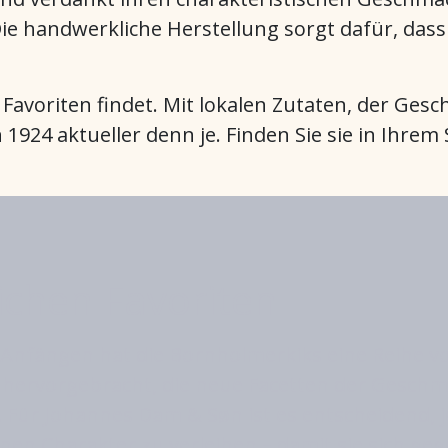
e handwerkliche Herstellung sorgt dafür, dass k
en Favoriten findet. Mit lokalen Zutaten, der Ge
von 1924 aktueller denn je. Finden Sie sie in Ih
ichen Favoriten
n Anfängen hat die Bornholmerkiks eine Reihe v
 hervorgebracht, die neue Facetten der Gesch
 Für Johannes Dam & Søn ist es entscheidend, j
nen Charakter zu verleihen – damit sie sich geg