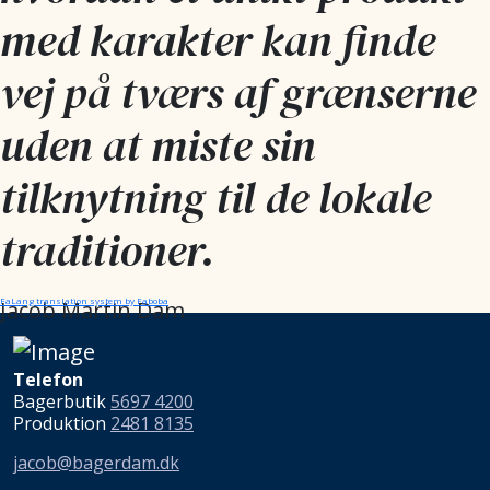
med karakter kan finde
vej på tværs af grænserne
uden at miste sin
tilknytning til de lokale
traditioner.
FaLang translation system by Faboba
Jacob Martin Dam
Telefon
Bagerbutik
5697 4200
Produktion
2481 8135
jacob@bagerdam.dk